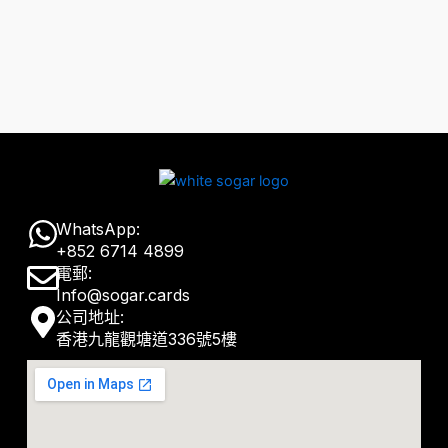
W
WhatsApp:
+852 6714 4899
h
E
電郵:
a
Info@sogar.cards
n
M
公司地址:
t
v
香港九龍觀塘道336號5樓
a
s
e
p
a
l
-
p
o