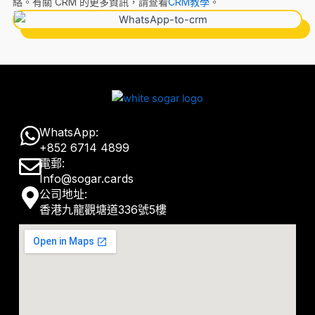
絡。有關 CRM 的更多資訊，請查看
CRM教學
。
W
WhatsApp:
+852 6714 4899
h
E
電郵:
a
Info@sogar.cards
n
M
公司地址:
t
v
香港九龍觀塘道336號5樓
a
s
e
p
a
l
-
p
o
m
p
p
a