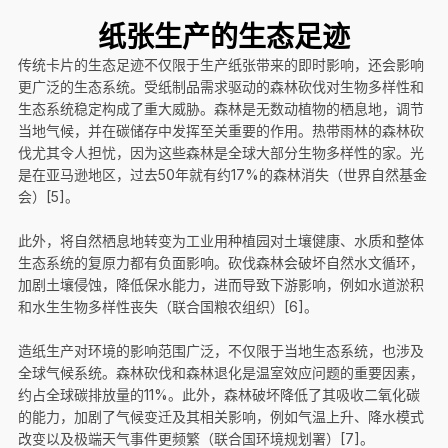
纸张生产的生态足迹
传统卡片的生态足迹不仅限于生产纸张带来的即时影响，还会影响
更广泛的生态系统。受纸制品需求驱动的森林砍伐对生物多样性和
生态系统稳定构成了重大威胁。森林是无数动植物的栖息地，调节
当地气候，并在碳储存中发挥至关重要的作用。热带雨林的森林砍
伐尤其令人担忧，因为这些森林是全球大部分生物多样性的家。光
是在亚马逊地区，过去50年就有约17%的森林消失（世界自然基金
会）[5]。
此外，将自然栖息地转变为工业用种植园对土壤健康、水质和整体
生态系统的复原力都有负面影响。砍伐森林会破坏自然水文循环，
加剧土壤侵蚀，降低保水能力，进而导致下游影响，例如水道淤积
和水生生物多样性丧失（联合国粮农组织）[6]。
造纸生产对环境的影响范围广泛，不仅限于当地生态系统，也涉及
全球气候系统。森林砍伐和森林退化是温室效应问题的重要因素，
约占全球碳排放量的11%。此外，森林破坏降低了其吸收二氧化碳
的能力，加剧了气候变迁及其相关影响，例如气温上升、降水模式
改变以及极端天气事件更频繁（联合国环境规划署）[7]。