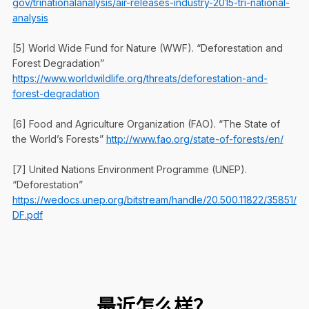
gov/trinationalanalysis/air-releases-industry-2015-tri-national-
analysis
[5] World Wide Fund for Nature (WWF). “Deforestation and
Forest Degradation”
https://www.worldwildlife.org/threats/deforestation-and-
forest-degradation
[6] Food and Agriculture Organization (FAO). “The State of
the World’s Forests”
http://www.fao.org/state-of-forests/en/
[7] United Nations Environment Programme (UNEP).
“Deforestation”
https://wedocs.unep.org/bitstream/handle/20.500.11822/35851/
DF.pdf
最近怎么样？