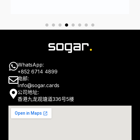
W
WhatsApp:
+852 6714 4899
h
E
电邮:
a
Info@sogar.cards
n
M
公司地址:
t
v
香港九龙观塘道336号5楼
a
s
e
p
a
l
-
p
o
m
p
p