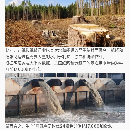
此外，造纸和纸浆行业以其对水和能源的严重依赖而闻名。纸浆和
纸张制造过程需要大量的水用于制浆、漂白和洗涤作业。
根据明尼苏达大学的数据，美国纸浆和造纸厂的基准用水量约为每
吨纸17,000加仑[2]。
简而言之，生产
1吨
纸需要砍伐
24棵树
并消耗
17,000加仑水
。