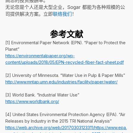
高您的投资报酬率。
无论您是个人还是大型企业，Sogar 都能为各种规模的公
司提供解决方案。立即
联络我们
！
参考文献
[1] Environmental Paper Network (EPN). “Paper to Protect the
Planet”
https://environmentalpaper.org/wp-
content/uploads/2018/05/EPN-recycled-fiber-fact-sheet.pdf
[2] University of Minnesota. “Water Use in Pulp & Paper Mills”
http://www.mntap.umn.edu/industries/facility/paper/water/
[3] World Bank. “Industrial Water Use”
https://www.worldbank.org/
[4] United States Environmental Protection Agency (EPA). “Air
Releases by Industry in the 2015 TRI National Analysis”
https://web.archive.org/web/20170303123311/https://www.epa.