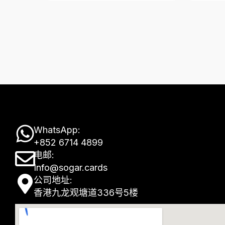
W
WhatsApp:
+852 6714 4899
h
E
电邮:
a
Info@sogar.cards
n
M
公司地址:
t
v
香港九龙观塘道336号5楼
a
s
e
p