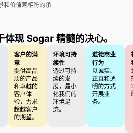
景和价值观相符的承
现 Sogar 精髓的决心。
客户的满
环境可持
道德商业
意
续性
行为
提供高品
透过可持
以诚实、
质的产品
续的发
正直和透
和卓越的
展，最小
明的方式
客户体
化我们的
开展业
验，力求
环境足
务。
超越客户
迹。
的期望。