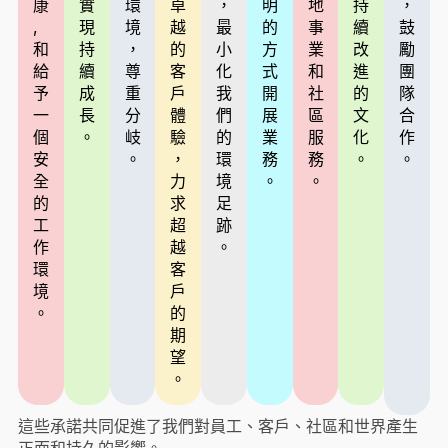
康
實
環
卓
，
明
地
持
，
,
現
境
越
最
的
事
續
鼓
和
持
，
的
小
方
業
改
勵
給
續
尊
客
化
式
和
進
團
予
成
重
戶
我
開
社
的
隊
一
長
分
體
們
展
區
文
合
個
。
岐
驗
的
業
服
化
作
安
。
，
環
務
務
。
。
全
力
境
。
。
的
求
足
工
超
跡
作
越
。
環
客
境
戶
。
的
期
望
。
這些承諾共同促進了我們對員工、客戶、社區和世界產生