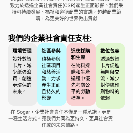
致力於透過企業社會責任(CSR)產生正面影響。我們秉
持可持續發展、福祉和道德商業的實踐，超越商業範
疇，為更美好的世界做出貢獻
我們的企業社會責任支柱:
環境管理
社區參與
道德採購
數位包容
和生產
設計數智
積極參與
透過數智
卡片，減
社區項目
在物料採
卡片促進
少紙張浪
和慈善活
購和生產
無障礙交
費，創造
動，力求
過程中優
流，減少
更環保的
產生正面
先考慮公
對傳統印
未來。
且持久的
平的勞動
刷物料的
影響
標準。
依賴
在 Sogar，企業社會責任不僅是一種承諾，更是
一種生活方式。讓我們共同為更持久、更具社會責
任感的未來鋪路。