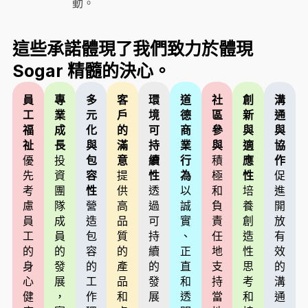
動。
這些承諾體現了我們致力於體現
Sogar 精髓的決心。
員
專
多
客
環
道
社
創
溝
工
業
元
戶
境
德
區
新
通
福
成
化
的
可
商
參
與
與
祉
長
與
滿
持
業
與
適
協
優
投
包
意
續
行
積
應
作
先
資
容
提
性
為
極
性
促
考
團
性
供
透
以
和
培
進
慮
隊
營
高
過
誠
負
養
開
員
成
造
品
可
實
責
創
放
工
員
包
質
持
、
任
造
有
的
的
容
的
續
正
地
性
效
身
發
的
產
的
直
支
思
的
心
展
工
品
發
和
持
考
溝
健
，
作
和
展
透
當
和
通