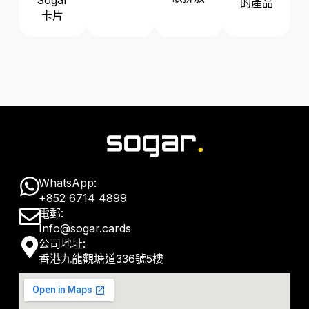
的產品
卡片
W
WhatsApp:
+852 6714 4899
h
E
電郵:
a
Info@sogar.cards
n
M
公司地址:
t
v
香港九龍觀塘道336號5樓
a
s
e
p
a
l