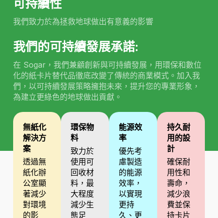
可持續性
我們致力於為拯救地球做出有意義的影響
我們的可持續發展承諾:
在 Sogar，我們兼顧創新與可持續發展，用環保和數位
化的紙卡片替代品徹底改變了傳統的商業模式。加入我
們，以可持續發展策略擁抱未來，提升您的專業形象，
為建立更綠色的地球做出貢獻。
無紙化
環保物
能源效
持久耐
解決方
料
率
用的設
案
計
致力於
優先考
透過無
使用可
慮製造
確保耐
紙化辦
回收材
的能源
用性和
公室顯
料，最
效率，
壽命，
著減少
大程度
以實現
減少浪
對環境
減少生
更持
費並保
的影
態足
久、更
持卡片