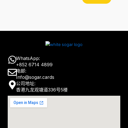
W
WhatsApp:
+852 6714 4899
h
E
电邮:
a
Info@sogar.cards
n
M
公司地址:
t
v
香港九龙观塘道336号5楼
a
s
e
p
a
l
-
p
o
m
p
p