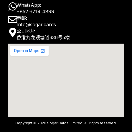
W
WhatsApp:
+852 6714 4899
h
E
电邮:
a
Info@sogar.cards
n
M
公司地址:
t
v
香港九龙观塘道336号5楼
a
s
e
p
a
l
-
p
o
m
p
p
a
e
r
k
e
r
-
Copyright © 2026 Sogar Cards Limited. All rights reserved.