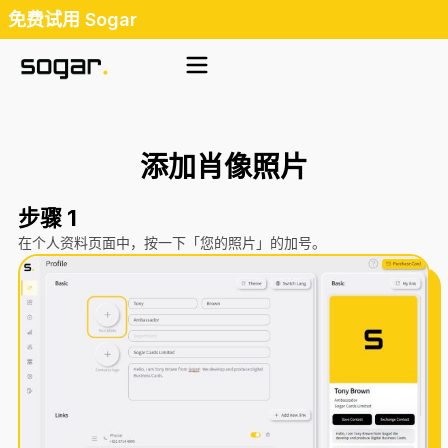
跳
免费试用 Sogar
至
内
容
添加肖像照片
步骤 1
在个人资料页面中，按一下「您的照片」的加号。