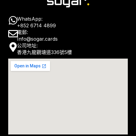
W
WhatsApp:
+852 6714 4899
h
E
電郵:
a
Info@sogar.cards
n
M
公司地址:
t
v
香港九龍觀塘道336號5樓
a
s
e
p
a
l
-
p
o
m
p
p
a
e
r
k
e
r