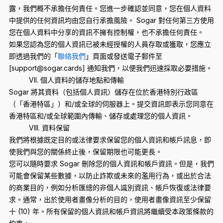
露，我們概不承擔任何責任。您進一步確認並同意，您在個人資料
中提供的任何資訊均由您自行承擔風險。 Sogar 對任何第三方使用
您在個人資料中分享的資訊不擁有控制權，也不承擔任何責任。
如果您認為您的個人資訊已被未經授權的人員存取或獲取，您應立
即透過我們的「
聯絡我們
」頁面或發送電子郵件至
[
support@sogar.cards
] 通知我們，以便我們迅速採取必要措施。
VII. 個人資料的儲存地點和傳輸
Sogar 將其資料（包括個人資訊）儲存在位於香港特別行政區
（「香港特區」）和/或全球的伺服器上。提交資訊即表示您同意在
香港特區和/或全球範圍內傳輸、儲存或處理您的個人資訊。
VIII. 資料保留
我們將根據既定目的或法律要求保留您的個人資訊和帳戶訊息，即
使我們與您的關係終止後，保留期限也可能更長。
您可以隨時要求 Sogar 刪除您的個人資訊和帳戶資訊。但是，我們
可能會保留某些數據，以防止詐欺或未來的濫用行為，或出於合法
的商業目的，例如分析匯總的非個人識別資訊、帳戶恢復或法律要
求。通常，出於使用者畫像分析的目的，使用者畫像資訊至少保留
十 (10) 年。所有保留的個人資訊和帳戶資訊將繼續受本政策條款的