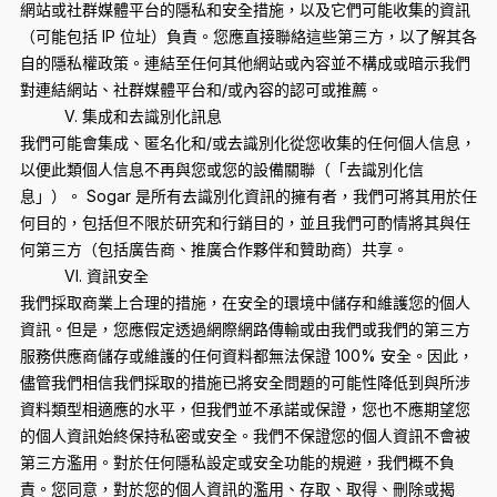
網站或社群媒體平台的隱私和安全措施，以及它們可能收集的資訊
（可能包括 IP 位址）負責。您應直接聯絡這些第三方，以了解其各
自的隱私權政策。連結至任何其他網站或內容並不構成或暗示我們
對連結網站、社群媒體平台和/或內容的認可或推薦。
V. 集成和去識別化訊息
我們可能會集成、匿名化和/或去識別化從您收集的任何個人信息，
以便此類個人信息不再與您或您的設備關聯（「去識別化信
息」）。 Sogar 是所有去識別化資訊的擁有者，我們可將其用於任
何目的，包括但不限於研究和行銷目的，並且我們可酌情將其與任
何第三方（包括廣告商、推廣合作夥伴和贊助商）共享。
VI. 資訊安全
我們採取商業上合理的措施，在安全的環境中儲存和維護您的個人
資訊。但是，您應假定透過網際網路傳輸或由我們或我們的第三方
服務供應商儲存或維護的任何資料都無法保證 100% 安全。因此，
儘管我們相信我們採取的措施已將安全問題的可能性降低到與所涉
資料類型相適應的水平，但我們並不承諾或保證，您也不應期望您
的個人資訊始終保持私密或安全。我們不保證您的個人資訊不會被
第三方濫用。對於任何隱私設定或安全功能的規避，我們概不負
責。您同意，對於您的個人資訊的濫用、存取、取得、刪除或揭