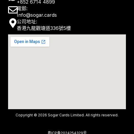
+852 6714 4899
h
E
電郵:
a
Info@sogar.cards
n
M
公司地址:
t
v
香港九龍觀塘道336號5樓
a
s
e
p
a
l
-
p
o
m
p
p
a
e
r
k
e
r
-
Copyright © 2026 Sogar Cards Limited. All rights reserved.
a
粤ICP备2024254329号