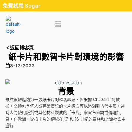
Skip
免費試用 Sogar
to
content
返回博客頁
紙卡片和數智卡片對環境的影響
8-12-2022
背景
雖然很難追溯第一張紙卡片的確切起源，但根據 ChatGPT 的數
據，交換包含個人或專業資訊的卡片概念可以追溯到古代中國，當
時人們使用紙質或其他材料製成的「卡片」來宣布來訪或傳達訊
息。在歐洲，交換卡片的傳統在 17 和 18 世紀的貴族和上流社會中
盛行。