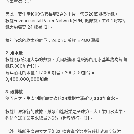
的重量為2克。
因此，要生產1000億張每張2克的卡片，需要20萬噸標準紙。
根據Environmental Paper Network(EPN) 的數據，生產 1 噸標準
紙大約需要 24 棵樹 [2]。
每年毀壞的樹木的數量：24 x 20 萬棵 =
480 萬棵
2.
用水量
根據明尼蘇達大學的數據，美國紙漿和造紙廠的用水基準約為每噸
紙17,000加侖[3]。
每年消耗的水量：17,000加侖 x 200,000加侖 =
3,400,000,000加侖
3.
碳排放
簡而言之，生產
1噸
紙需要砍伐
24棵樹
並消耗1
7,000加侖水
。
根據世界銀行的數據，紙漿和造紙業是全球第三大工業用水產業，
約佔全球工業用水總量的6%（世界銀行）[3]。
此外，造紙生產需要大量能源, 這會導致溫室氣體排放和空氣污