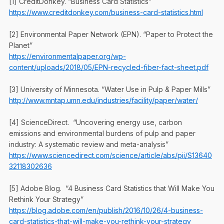
[1] CreditDonkey. “Business Card Statistics”
https://www.creditdonkey.com/business-card-statistics.html
[2] Environmental Paper Network (EPN). “Paper to Protect the
Planet”
https://environmentalpaper.org/wp-
content/uploads/2018/05/EPN-recycled-fiber-fact-sheet.pdf
[3] University of Minnesota. “Water Use in Pulp & Paper Mills”
http://www.mntap.umn.edu/industries/facility/paper/water/
[4] ScienceDirect. “Uncovering energy use, carbon
emissions and environmental burdens of pulp and paper
industry: A systematic review and meta-analysis”
https://www.sciencedirect.com/science/article/abs/pii/S13640
32118302636
[5] Adobe Blog. “4 Business Card Statistics that Will Make You
Rethink Your Strategy”
https://blog.adobe.com/en/publish/2016/10/26/4-business-
card-statistics-that-will-make-you-rethink-your-strategy