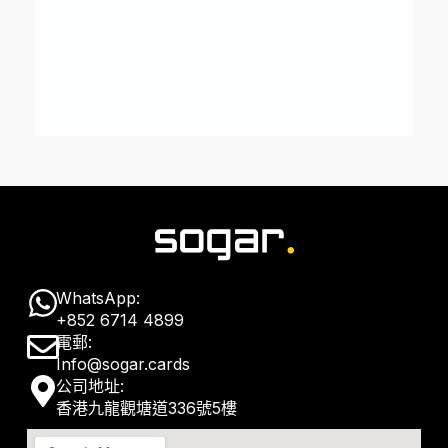
W
WhatsApp:
+852 6714 4899
h
E
電郵:
a
Info@sogar.cards
n
M
公司地址:
t
v
香港九龍觀塘道336號5樓
a
s
e